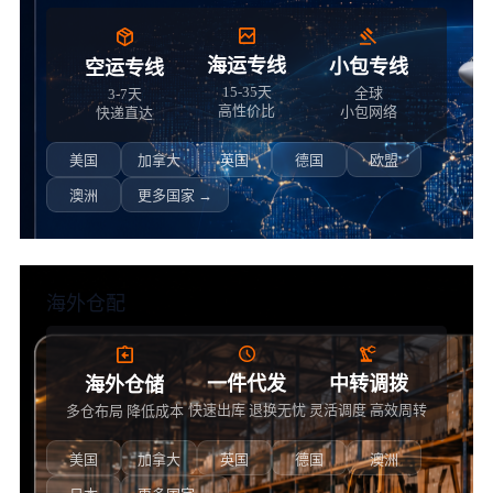
海运专线
小包专线
空运专线
15-35天
全球
3-7天
高性价比
小包网络
快递直达
美国
加拿大
英国
德国
欧盟
澳洲
更多国家 →
海外仓配
一件代发
中转调拨
海外仓储
快速出库 退换无忧
灵活调度 高效周转
多仓布局 降低成本
美国
加拿大
英国
德国
澳洲