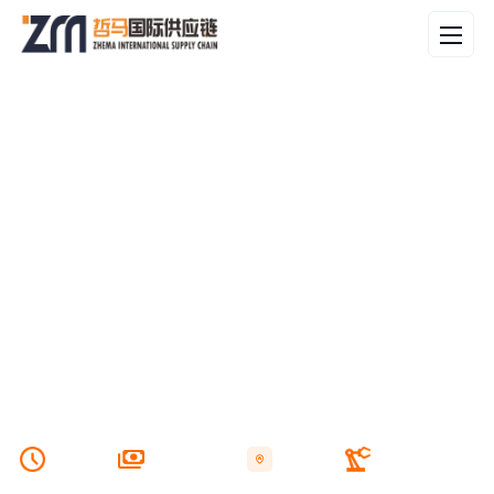
链接全球货运网络让跨境物流更高效
为跨境电商卖家提供稳定时效的FBA头程、空运、海运、海外仓等一站式物流
服务。
时效稳
全链路可视
海外仓
电商卖家优
定
化
配
选