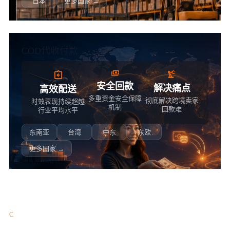
日本
更多国家 →
COD代收付款
安全回款
解决痛点
高效配送
多重资金安全保障
彻底解决跨境卖家
时效表现持续超越
机制
回款难
行业平均水平
东南亚
台湾
中东
东欧
更多国家 →
C